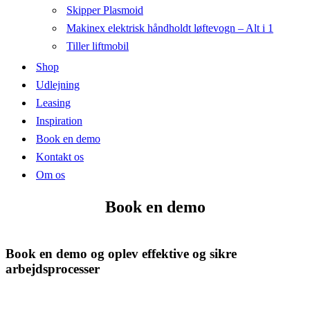
Skipper Plasmoid
Makinex elektrisk håndholdt løftevogn – Alt i 1
Tiller liftmobil
Shop
Udlejning
Leasing
Inspiration
Book en demo
Kontakt os
Om os
Book en demo
Book en demo og oplev effektive og sikre
arbejdsprocesser