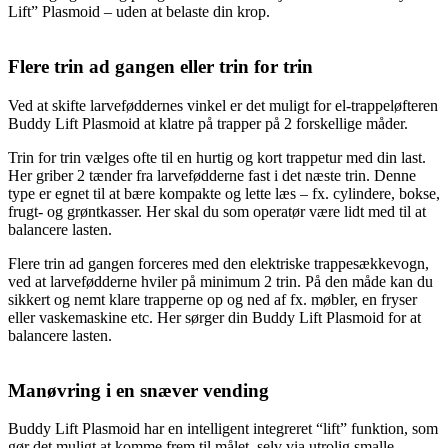
Lift” Plasmoid – uden at belaste din krop.
Flere trin ad gangen eller
trin for trin
Ved at skifte larveføddernes vinkel er det muligt for el-trappeløfteren
Buddy Lift Plasmoid at klatre på trapper på 2 forskellige måder.
Trin for trin vælges ofte til en hurtig og kort trappetur med din last.
Her griber 2 tænder fra larvefødderne fast i det næste trin. Denne
type er egnet til at bære kompakte og lette læs – fx. cylindere, bokse,
frugt- og grøntkasser. Her skal du som operatør være lidt med til at
balancere lasten.
Flere trin ad gangen forceres med den elektriske trappesækkevogn,
ved at larvefødderne hviler på minimum 2 trin. På den måde kan du
sikkert og nemt klare trapperne op og ned af fx. møbler, en fryser
eller vaskemaskine etc. Her sørger din Buddy Lift Plasmoid for at
balancere lasten.
Manøvring
i en snæver vending
Buddy Lift Plasmoid har en intelligent integreret “lift” funktion, som
gør det muligt at komme frem til målet, selv via utrolig smalle