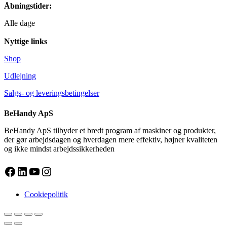
Åbningstider:
Alle dage
Nyttige links
Shop
Udlejning
Salgs- og leveringsbetingelser
BeHandy ApS
BeHandy ApS tilbyder et bredt program af maskiner og produkter,
der gør arbejdsdagen og hverdagen mere effektiv, højner kvaliteten
og ikke mindst arbejdssikkerheden
Facebook
LinkedIn
YouTube
Instagram
Cookiepolitik