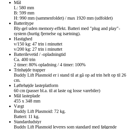
Mål
L: 580 mm
B: 599 mm
H: 990 mm (sammenfoldet) / max 1920 mm (udfoldet)
Batteritype
Bly-gel uden memory-effekt. Batteri med "plug and play"-
system (hurtig fjernelse og isætning).
Hastighed
v/150 kg: 47 trin i minuttet
v/200 kg: 27 trin i minuttet
Batterilevetid / -opladningtid
Ca. 400 trin
2 timer: 80% opladning / 4 timer: 100%
Trinhøjde trapper
Buddy Lift Plasmoid er i stand til at gå op ad trin helt op til 26
cm.
Løftehøjde lasteplatform
60 cm (passer bl.a. til at laste og losse varebiler)
Mål lasteplade
455 x 348 mm
Vægt
Buddy Lift Plasmoid: 72 kg.
Batteri: 11 kg.
Standardudstyr
Buddy Lift Plasmoid leveres som standard med følgende