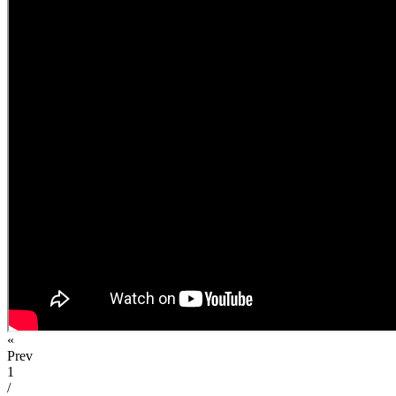
«
Prev
1
/