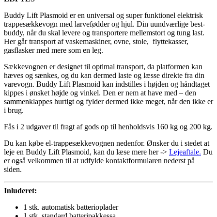
Buddy Lift Plasmoid er en universal og super funktionel elektrisk
trappesækkevogn med larvefødder og hjul. Din uundværlige best-
buddy, når du skal levere og transportere mellemstort og tung last.
Her går transport af vaskemaskiner, ovne, stole, flyttekasser,
gasflasker med mere som en leg.
Sækkevognen er designet til optimal transport, da platformen kan
hæves og sænkes, og du kan dermed laste og læsse direkte fra din
varevogn. Buddy Lift Plasmoid kan indstilles i højden og håndtaget
kippes i ønsket højde og vinkel. Den er nem at have med – den
sammenklappes hurtigt og fylder dermed ikke meget, når den ikke er
i brug.
Fås i 2 udgaver til fragt af gods op til henholdsvis 160 kg og 200 kg.
Du kan købe el-trappesækkevognen nedenfor. Ønsker du i stedet at
leje en Buddy Lift Plasmoid, kan du læse mere her ->
Lejeaftale.
Du
er også velkommen til at udfylde kontaktformularen nederst på
siden.
Inluderet:
1 stk. automatisk batterioplader
1 stk. standard batteripakkessa