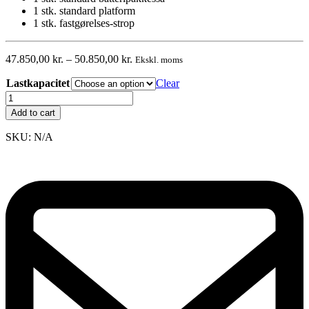
1 stk. standard platform
1 stk. fastgørelses-strop
47.850,00
kr.
–
50.850,00
kr.
Ekskl. moms
Lastkapacitet
Clear
Buddy
Lift
Add to cart
Plasmoid
quantity
SKU:
N/A