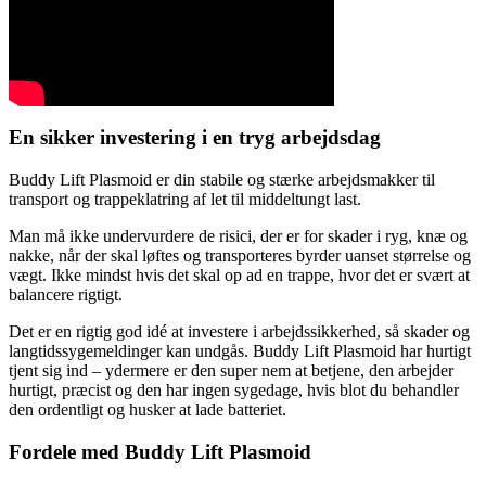
En sikker investering
i en tryg arbejdsdag
Buddy Lift Plasmoid er din stabile og stærke arbejdsmakker til
transport og trappeklatring af let til middeltungt last.
Man må ikke undervurdere de risici, der er for skader i ryg, knæ og
nakke, når der skal løftes og transporteres byrder uanset størrelse og
vægt. Ikke mindst hvis det skal op ad en trappe, hvor det er svært at
balancere rigtigt.
Det er en rigtig god idé at investere i arbejdssikkerhed, så skader og
langtidssygemeldinger kan undgås. Buddy Lift Plasmoid har hurtigt
tjent sig ind – ydermere er den super nem at betjene, den arbejder
hurtigt, præcist og den har ingen sygedage, hvis blot du behandler
den ordentligt og husker at lade batteriet.
Fordele med
Buddy Lift Plasmoid