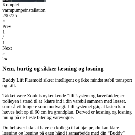
Komplet
varmpumpeinstallation
290725
«
Prev
1
/
1
Next
»
Nem, hurtig og sikker
læsning og losning
Buddy Lift Plasmoid sikrer intelligent og ikke mindst stabil transport
og løft.
Takket være Zoninis nytænkende “lift”system og larvefødder, er
trolleyen i stand til at klatre ind i din varebil sammen med læsset,
som så vil fungere som modvægt. Lift systemet gør, at lasten kan
hæves helt op til 60 cm fra grundplan. Derved er læsning og losning
mulig på de fleste biler og varevogne.
Du behøver ikke at have en kollega til at hjælpe, du kan klare
læsning og losning på egen hånd i samarbejde med din “Buddy”