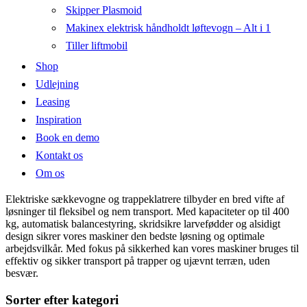
Skipper Plasmoid
Makinex elektrisk håndholdt løftevogn – Alt i 1
Tiller liftmobil
Shop
Udlejning
Leasing
Inspiration
Book en demo
Kontakt os
Om os
Elektriske sækkevogne og trappeklatrere tilbyder en bred vifte af
løsninger til fleksibel og nem transport. Med kapaciteter op til 400
kg, automatisk balancestyring, skridsikre larvefødder og alsidigt
design sikrer vores maskiner den bedste løsning og optimale
arbejdsvilkår. Med fokus på sikkerhed kan vores maskiner bruges til
effektiv og sikker transport på trapper og ujævnt terræn, uden
besvær.
Sorter efter kategori