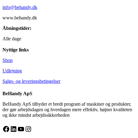
info@behandy.dk
www.behandy.dk
Åbningstider:
Alle dage
Nyttige links
Shop
Udlejning
Salgs- og leveringsbetingelser
BeHandy ApS
BeHandy ApS tilbyder et bredt program af maskiner og produkter,
der gør arbejdsdagen og hverdagen mere effektiv, højner kvaliteten
og ikke mindst arbejdssikkerheden
Facebook
LinkedIn
YouTube
Instagram