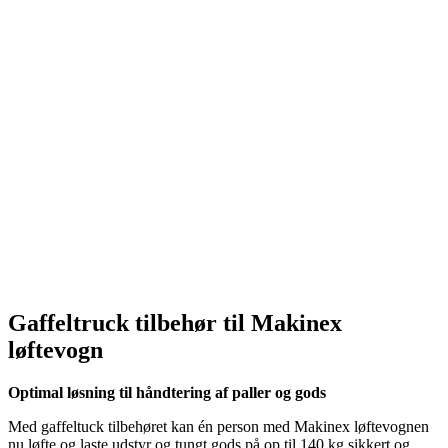
Gaffeltruck tilbehør til Makinex
løftevogn
Optimal løsning til håndtering af paller og gods
Med gaffeltuck tilbehøret kan én person med Makinex løftevognen
nu løfte og laste udstyr og tungt gods på op til 140 kg sikkert og