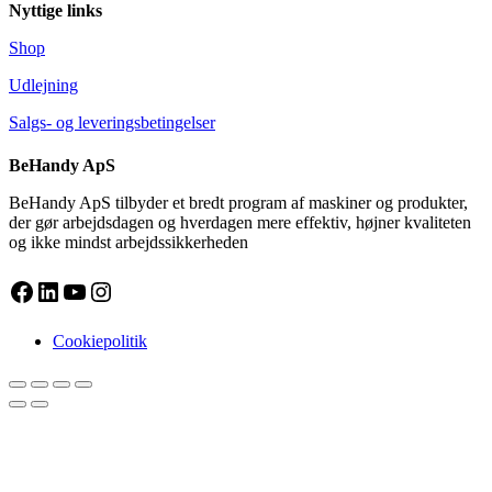
Nyttige links
Shop
Udlejning
Salgs- og leveringsbetingelser
BeHandy ApS
BeHandy ApS tilbyder et bredt program af maskiner og produkter,
der gør arbejdsdagen og hverdagen mere effektiv, højner kvaliteten
og ikke mindst arbejdssikkerheden
Facebook
LinkedIn
YouTube
Instagram
Cookiepolitik