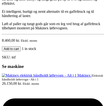
effektivt.
Et intelligent, hurtigt og nemt alternativ til en gaffeltruck og til
håndtering af laster.
Løft af paller og tungt gods går som en leg ved brug af gaffeltruck
tilbehøret monteret på Makinex løftevognen.
8.460,00
kr.
Ekskl. moms
Gaffeltruck
1 in stock
Add to cart
tilbehør
til
SKU:
inf
Makinex
løftevogn
Se maskine
quantity
Makinex
Elektrisk
håndholdt løftevogn - Alt i 1
26.150,00
kr.
Ekskl. moms