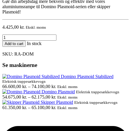
Gør din arbejdsdag mere bekvem og effektiv med vores
aluminiumsrampe til Domino Plasmoid-serien eller skipper
Plasmoid!
4.425,00
kr.
Ekskl. moms
Aluminiumsrampe
quantity
In stock
Add to cart
SKU:
RA-DOM
Se maskinerne
Domino Plasmoid Stabilized
Elektrisk trappesækkevogn
66.600,00
kr.
–
74.100,00
kr.
Ekskl. moms
Domino Plasmoid
Elektrisk trappesækkevogn
54.675,00
kr.
–
62.175,00
kr.
Ekskl. moms
Skipper Plasmoid
Elektrisk trappesækkevogn
61.350,00
kr.
–
65.100,00
kr.
Ekskl. moms