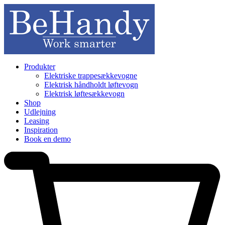
Produkter
Elektriske trappesækkevogne
Elektrisk håndholdt løftevogn
Elektrisk løftesækkevogn
Shop
Udlejning
Leasing
Inspiration
Book en demo