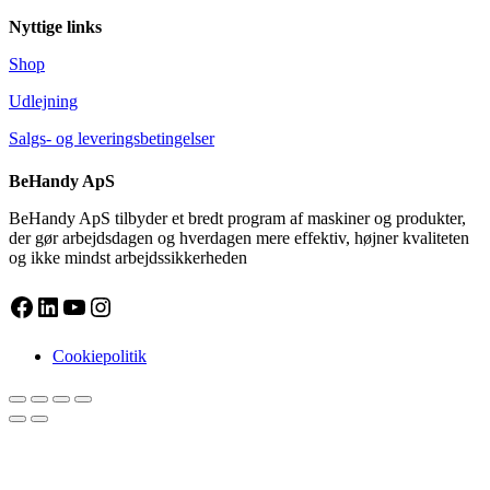
Nyttige links
Shop
Udlejning
Salgs- og leveringsbetingelser
BeHandy ApS
BeHandy ApS tilbyder et bredt program af maskiner og produkter,
der gør arbejdsdagen og hverdagen mere effektiv, højner kvaliteten
og ikke mindst arbejdssikkerheden
Facebook
LinkedIn
YouTube
Instagram
Cookiepolitik