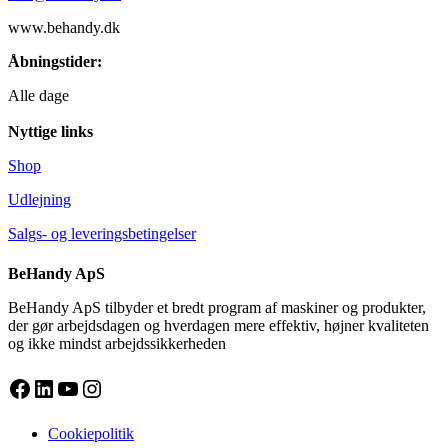
www.behandy.dk
Åbningstider:
Alle dage
Nyttige links
Shop
Udlejning
Salgs- og leveringsbetingelser
BeHandy ApS
BeHandy ApS tilbyder et bredt program af maskiner og produkter,
der gør arbejdsdagen og hverdagen mere effektiv, højner kvaliteten
og ikke mindst arbejdssikkerheden
Facebook
LinkedIn
YouTube
Instagram
Cookiepolitik